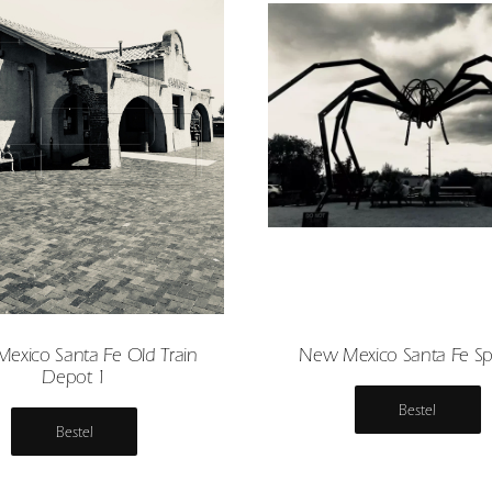
exico Santa Fe Old Train
New Mexico Santa Fe Sp
Depot 1
Bestel
Bestel