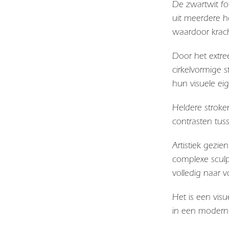
De zwartwit fo
uit meerdere h
waardoor krach
Door het extree
cirkelvormige 
hun visuele eig
Heldere stroke
contrasten tu
Artistiek gezi
complexe sculp
volledig naar v
Het is een vis
in een modern 