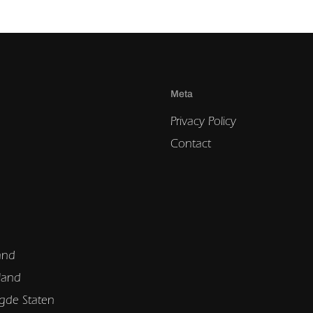
Meta
Privacy Policy
Contact
and
land
gde Staten