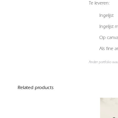
Te leveren:
Ingelijst
Ingelijst
Op canv
Als fine 
Ander portfolio wa
Related products