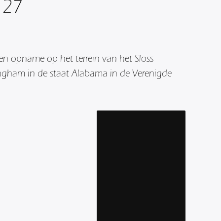
 27
een opname op het terrein van het Sloss
ingham in de staat Alabama in de Verenigde