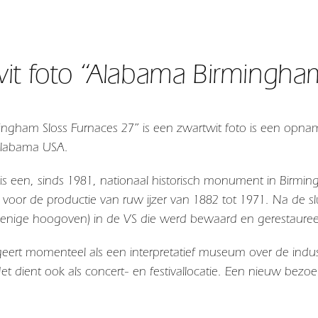
it foto “Alabama Birmingham
ngham Sloss Furnaces 27” is een zwartwit foto is een opname
Alabama USA.
 is een, sinds 1981, nationaal historisch monument in Birm
oor de productie van ruw ijzer van 1882 tot 1971. Na de slu
e enige hoogoven) in de VS die werd bewaard en gerestauree
geert momenteel als een interpretatief museum over de ind
et dient ook als concert- en festivallocatie. Een nieuw b