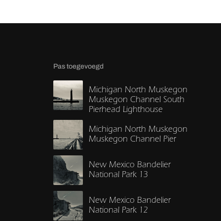
Pas toegevoegd
Michigan North Muskegon
Muskegon Channel South
Pierhead Lighthouse
Michigan North Muskegon
Muskegon Channel Pier
New Mexico Bandelier
National Park 13
New Mexico Bandelier
National Park 12