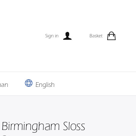
Sign in
Basket
man
English
Birmingham Sloss