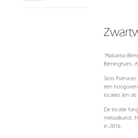
Zwartw
“Alabama Birmi
Birmingham, 
Sloss Furnaces
een hoogoven v
locaties (en d
De locatie fun
metaalkunst. H
in 2016.