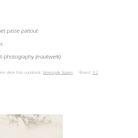
 met passe partout
as
art-photography (maatwerk)
arin deze foto voorkomt:
Verenigde Staten
Brand:
3:2