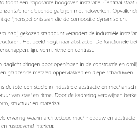
to toont een imposante hoogoven installatie. Centraal staa
orizontale rondlopende galerijen met hekwerken. Opvallende 
tige lijnenspel ontstaan die de compositie dynamiseren.
m nabij gekozen standpunt verandert de industriële installati
structuren. Het beeld neigt naar abstractie. De functionele 
enschappen: lijn, vorm, ritme en contrast.
n daglicht dringen door openingen in de constructie en omli
ssen glanzende metalen oppervlakken en diepe schaduwen.
en is de foto een studie in industriële abstractie en mechan
tuur van staal en ritme. Door de kadrering verdwijnen herk
orm, structuur en materiaal.
uele ervaring waarin architectuur, machinebouw en abstracte
en rustgevend interieur.