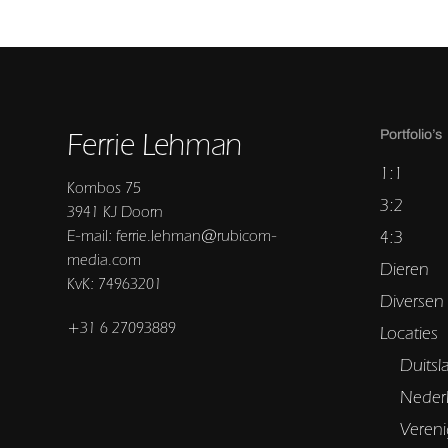
Ferrie Lehman
Portfolio’s
1:1
Kombos 75
3:2
3941 KJ Doorn
E-mail: ferrie.lehman@rubicom-
4:3
media.com
Dieren
KvK: 74963201
Diversen
+31 6 27093889
Locaties
Duitsl
Neder
Vereni