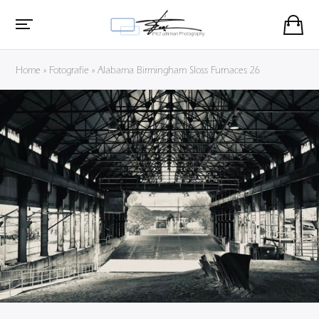
Home
»
Fotografie
»
Alabama Birmingham Sloss Furnaces 26