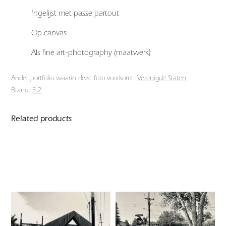
Ingelijst met passe partout
Op canvas
Als fine art-photography (maatwerk)
Ander portfolio waarin deze foto voorkomt:
Verenigde Staten
Brand:
3:2
Related products