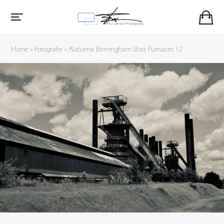
Home
»
Fotografie
»
Alabama Birmingham Sloss Furnaces 12