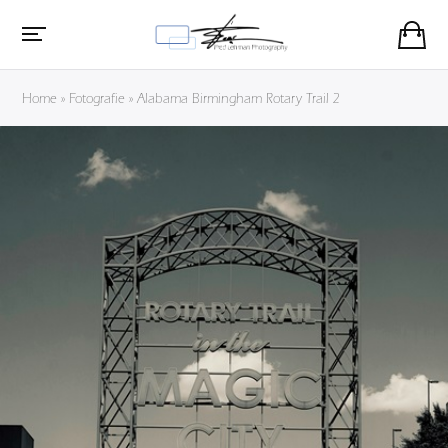
Home
»
Fotografie
»
Alabama Birmingham Rotary Trail 2