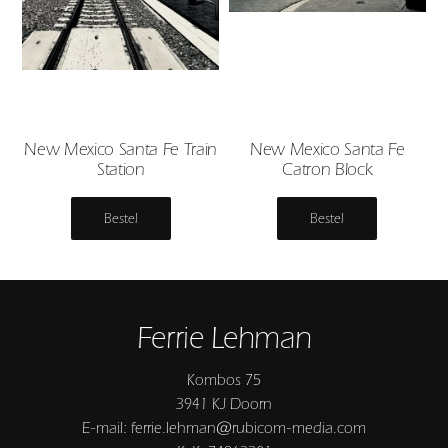
New Mexico Santa Fe Train
New Mexico Santa Fe
Station
Catron Block
Bestel
Bestel
Ferrie Lehman
Kombos 75
3941 KJ Doorn
E-mail: ferrie.lehman@rubicom-media.com