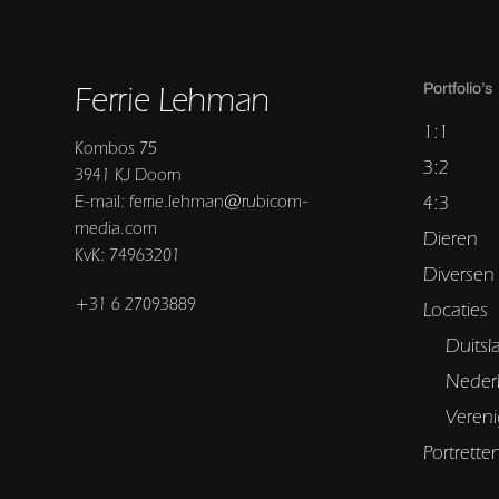
Ferrie Lehman
Portfolio’s
1:1
Kombos 75
3:2
3941 KJ Doorn
E-mail: ferrie.lehman@rubicom-
4:3
media.com
Dieren
KvK: 74963201
Diversen
+31 6 27093889
Locaties
Duitsl
Neder
Vereni
Portrette