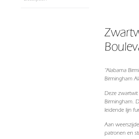
Zwartw
Boulev
“Alabama Birmi
Birmingham A
Deze zwartwit 
Birmingham
. 
leidende lijn f
Aan weerszijde
patronen en st