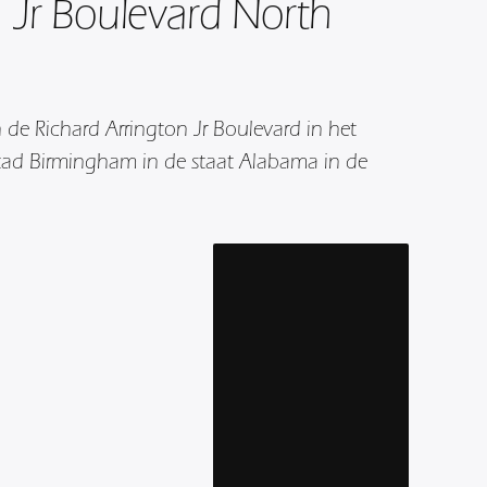
n Jr Boulevard North
 de Richard Arrington Jr Boulevard in het
tad Birmingham in de staat Alabama in de