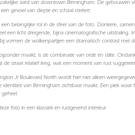
 zakelijke aard van downtown Birmingham. De gebouwen vorm
jd een gevoel van diepte en schaal creëert.
t een belangrijke rol in de sfeer van de foto. Donkere, sa
l een licht dreigende, bijna cinematografische uitstraling. In 
ierbij vormen de wolkenpartijen een dramatisch contrast met 
bijzonder maakt, is de combinatie van orde en stilte. Ondan
t de straat relatief leeg, wat een moment van rust suggeree
ington Jr Boulevard North
wordt hier niet alleen weergegeven
e identiteit van
Birmingham
zichtbaar maakt. Een plek waar f
l geheel.
eze foto in een klassiek en rustgevend interieur.