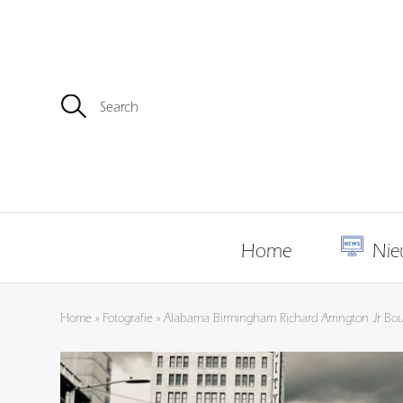
Z
o
e
k
e
n
n
a
a
r
Home
Nie
:
Home
»
Fotografie
»
Alabama Birmingham Richard Arrington Jr Bou