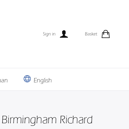
Sign in
Basket
man
English
Birmingham Richard