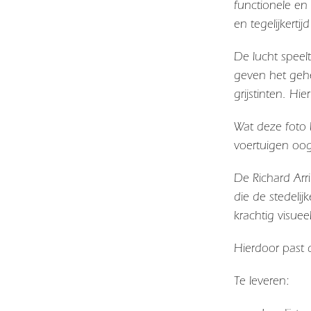
functionele en
en tegelijkerti
De lucht speel
geven het gehee
grijstinten. H
Wat deze foto 
voertuigen oog
De
Richard Arr
die de stedelijk
krachtig visuee
Hierdoor past d
Te leveren: