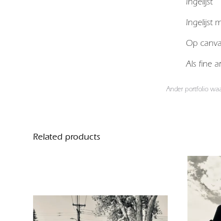
Ingelijst
Ingelijst
Op canv
Als fine 
Ander portfolio wa
Related products