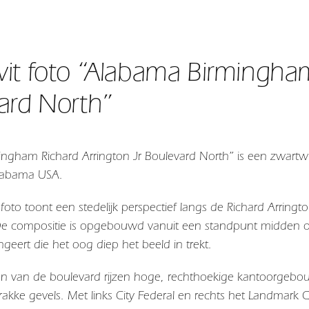
it foto “Alabama Birmingham
ard North”
ngham Richard Arrington Jr Boulevard North” is een zwartwit
labama USA.
foto toont een stedelijk perspectief langs de
Richard Arringt
De compositie is opgebouwd vanuit een standpunt midden op
ungeert die het oog diep het beeld in trekt.
n van de boulevard rijzen hoge, rechthoekige kantoorgebou
rakke gevels. Met links City Federal en rechts het Landmark 