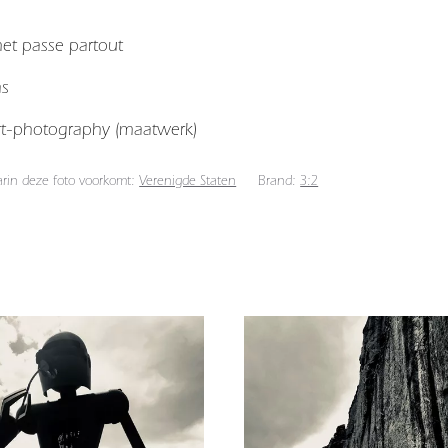
 met passe partout
as
art-photography (maatwerk)
arin deze foto voorkomt:
Verenigde Staten
Brand:
3:2