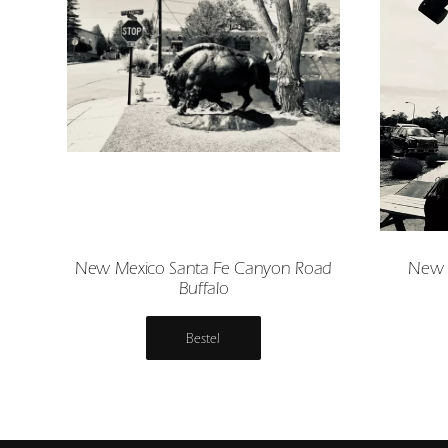
New Mexico Santa Fe Canyon Road
New 
Buffalo
Bestel