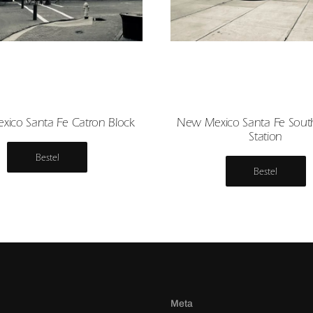
ico Santa Fe Catron Block
New Mexico Santa Fe South
Station
Bestel
Bestel
Meta