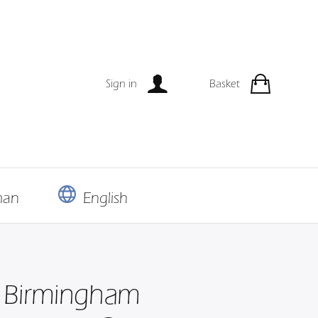
Sign in
Basket
man
English
 Birmingham