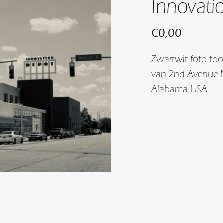
Innovati
€
0,00
Zwartwit foto too
van 2nd Avenue N
Alabama USA.