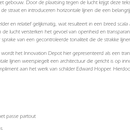
et gebouw. Door de plaatsing tegen de lucht krijgt deze teks
e straat en introduceren horizontale lijnen die een belangrij
helder en relatief gelijkmatig, wat resulteert in een breed scal
in de lucht versterken het gevoel van openheid en transparant
r sprake van een gecontroleerde tonaliteit die de strakke li
en wordt het
Innovation Depot
hier gepresenteerd als een tra
ale lijnen weerspiegelt een architectuur die gericht is op i
mpliment aan het werk van schilder Edward Hopper. Hierdoo
 met passe partout
as