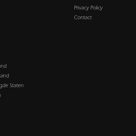
Privacy Policy
Contact
and
land
gde Staten
n