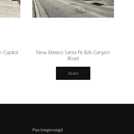
 Capitol
New Mexico Santa Fe 826 Canyon
Road
Bestel
Pas toegevoegd