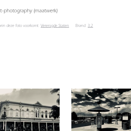
art-photography (maatwerk)
arin deze foto voorkomt:
Verenigde Staten
Brand:
3:2