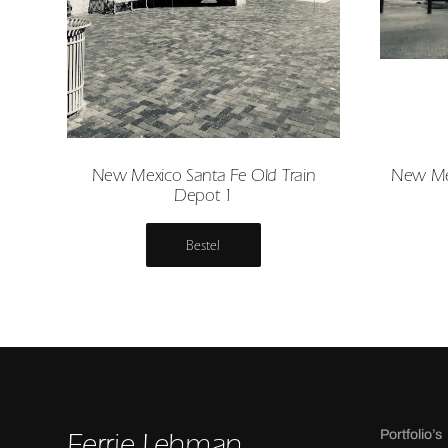
New Mexico Santa Fe Old Train
New Mex
Depot 1
Bestel
Ferrie Lehman
Portfolio’s