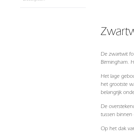
Zwartw
De zwartwit f
Birmingham
. 
Het lage gebou
het grootste w
belangrijk ond
De overstekend
tussen binnen 
Op het dak va