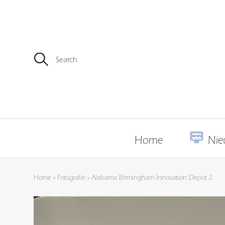
Z
o
e
k
e
n
n
a
a
r
Home
Nie
:
Home
»
Fotografie
»
Alabama Birmingham Innovation Depot 2