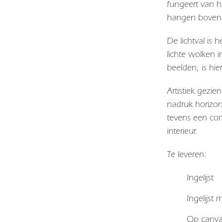
fungeert van h
hangen boven d
De lichtval is 
lichte wolken 
beelden, is hie
Artistiek gezi
nadruk horizont
tevens een co
interieur.
Te leveren:
Ingelijst
Ingelijst
Op canv