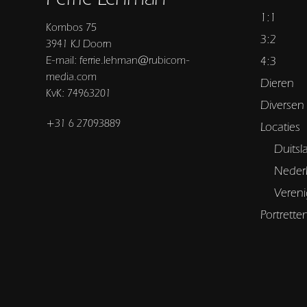
1:1
Kombos 75
3:2
3941 KJ Doorn
E-mail: ferrie.lehman@rubicom-
4:3
media.com
Dieren
KvK: 74963201
Diversen
+31 6 27093889
Locaties
Duitsl
Neder
Vereni
Portrette