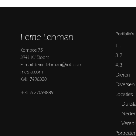
Ferrie Lehman
Portfolio’s
1:1
Kombos 75
3:2
3941 KJ Doorn
E-mail: ferrie.lehman@rubicom-
4:3
media.com
Dieren
KvK: 74963201
Diversen
+31 6 27093889
Locaties
Duitsl
Neder
Vereni
Portrette