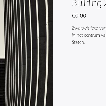
Building 
€
0,00
Zwartwit foto van
in het centrum v
Staten.