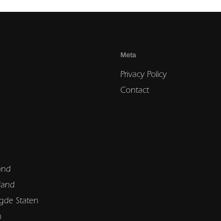
Meta
Privacy Policy
Contact
and
land
gde Staten
n