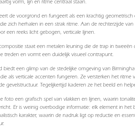
aarbij vorm, lijn en ritme centraal staan.
ert de voorgrond en fungeert als een krachtig geometrisch
en die zich herhalen in een strak ritme. Aan de rechterzijde v
 een reeks licht gebogen, verticale lijnen.
compositie staat een metalen leuning die de trap in tweeën de
de treden en vormt een duidelijk visueel contrapunt.
d biedt een glimp van de stedelijke omgeving van
Birmingh
die als verticale accenten fungeren. Ze versterken het ritme
e gevelstructuur. Tegelijkertijd kaderen ze het beeld en help
de foto een grafisch spel van vlakken en lijnen, waarin tonalite
richt. Er is weinig overbodige informatie: elk element in het
alistisch karakter, waarin de nadruk ligt op reductie en esse
ur.