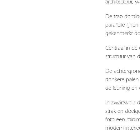
architectuur, w
De trap domine
parallelle lijn
gekenmerkt door
Centraal in de 
structuur van 
De achtergron
donkere palen 
de leuning en d
In zwartwit is 
strak en doelge
foto een minim
modern interie