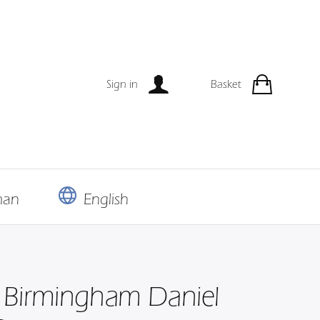
Sign in
Basket
man
English
 Birmingham Daniel