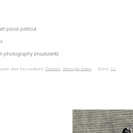
 met passe partout
as
art-photography (maatwerk)
 waarin deze foto voorkomt:
Diversen
,
Verenigde Staten
Brand:
3:2