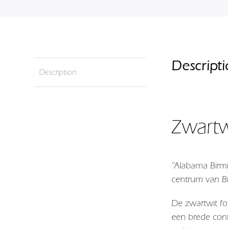
Descript
Description
Zwartw
“Alabama Birmi
centrum van B
De zwartwit fo
een brede con