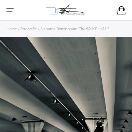
Home
»
Fotografie
»
Alabama Birmingham City Walk BHAM 3