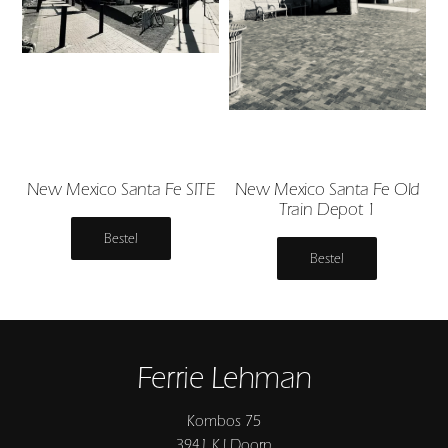
New Mexico Santa Fe SITE
New Mexico Santa Fe Old
Train Depot 1
Bestel
Bestel
Ferrie Lehman
Kombos 75
3941 KJ Doorn