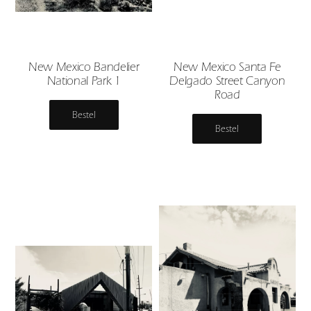
New Mexico Bandelier
New Mexico Santa Fe
National Park 1
Delgado Street Canyon
Road
Bestel
Bestel