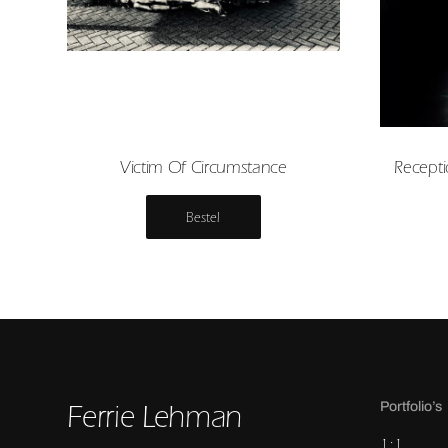
Victim Of Circumstance
Recepti
Bestel
Ferrie Lehman
Portfolio’s
1:1