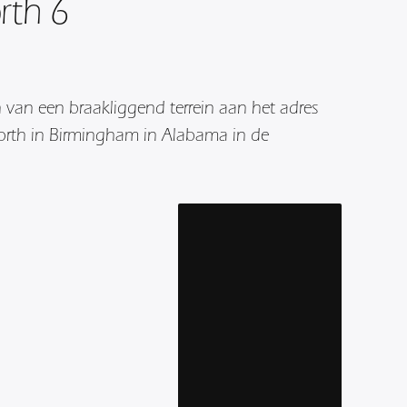
rth 6
 van een braakliggend terrein aan het adres
orth in Birmingham in Alabama in de