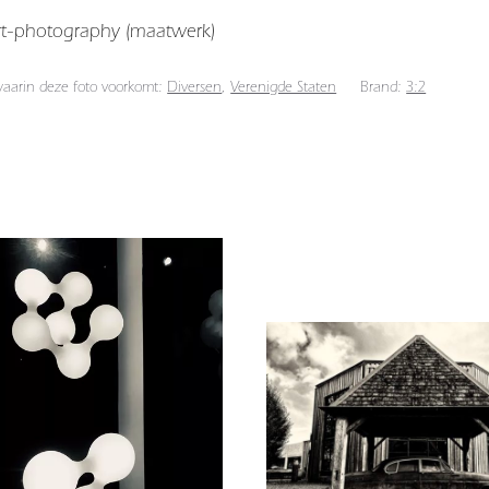
art-photography (maatwerk)
 waarin deze foto voorkomt:
Diversen
,
Verenigde Staten
Brand:
3:2