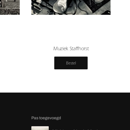
Muziek Staffhorst
Bestel
Pas toegevoegd