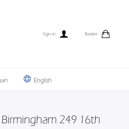
Sign in
Basket
man
English
 Birmingham 249 16th