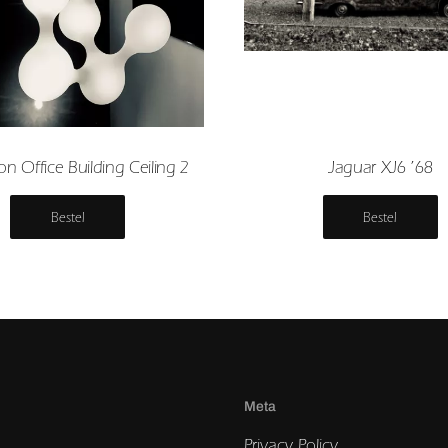
on Office Building Ceiling 2
Jaguar XJ6 ’68
Bestel
Bestel
Meta
Privacy Policy