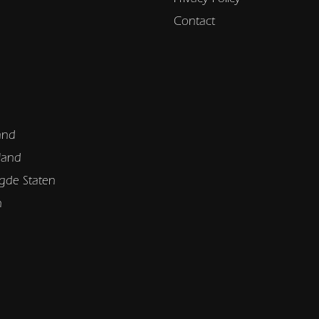
Contact
and
land
gde Staten
n