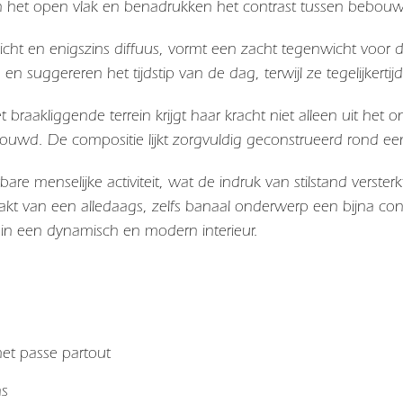
 het open vlak en benadrukken het contrast tussen bebo
, licht en enigszins diffuus, vormt een zacht tegenwicht voo
n en suggereren het tijdstip van de dag, terwijl ze tegelijkerti
t braakliggende terrein krijgt haar kracht niet alleen uit he
ouwd. De compositie lijkt zorgvuldig geconstrueerd rond een 
bare menselijke activiteit, wat de indruk van stilstand versterk
kt van een alledaags, zelfs banaal onderwerp een bijna con
 in een dynamisch en modern interieur.
 met passe partout
as