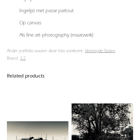
Ingelijst met passe partout
Op canvas
Als fine art-photography (maatwerk)
Ander portfolio waarin deze foto voorkomt:
Verenigde Staten
Brand:
3:2
Related products