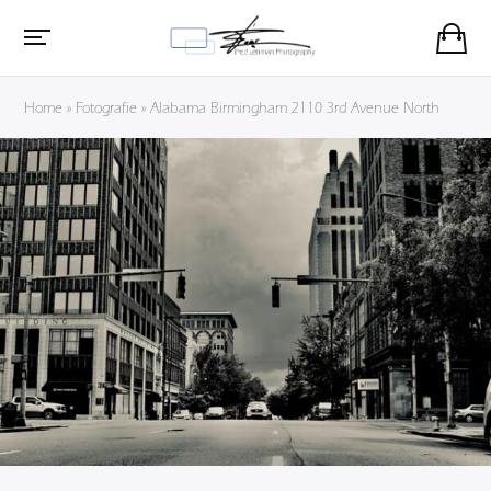
Home
»
Fotografie
»
Alabama Birmingham 2110 3rd Avenue North