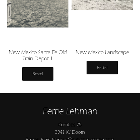
New Mexico Santa Fe Old
New Mexico Landscape
Train Depot 1
Bestel
Bestel
Ferrie Lehman
Kombos 75
3941 KJ Doorn
E-mail: ferrie.lehman@rubicom-media.com