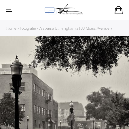
Home
»
Fotografie
»
Alabama Birmingham 2100 Morris Avenue 7