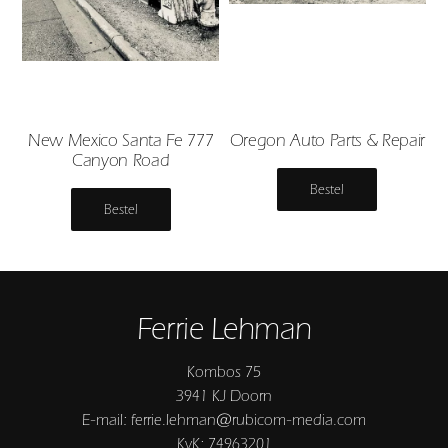
New Mexico Santa Fe 777
Oregon Auto Parts & Repair
Canyon Road
Bestel
Bestel
Ferrie Lehman
Kombos 75
3941 KJ Doorn
E-mail: ferrie.lehman@rubicom-media.com
KvK: 74963201