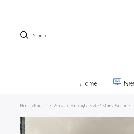
Z
o
e
k
e
n
n
a
a
r
Home
Nie
:
Home
»
Fotografie
»
Alabama Birmingham 2024 Morris Avenue 5