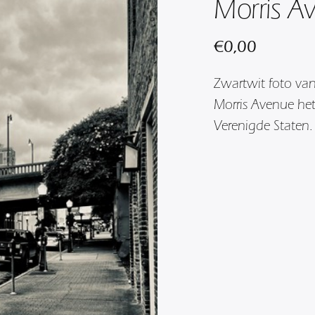
Morris A
€
0,00
Zwartwit foto van
Morris Avenue he
Verenigde Staten.