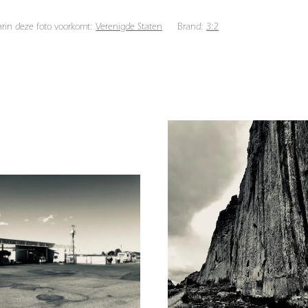
arin deze foto voorkomt:
Verenigde Staten
Brand:
3:2