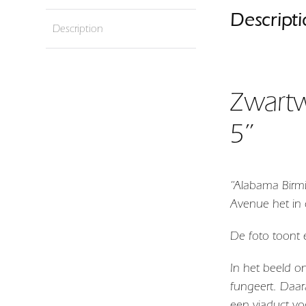
Descript
Description
Zwartw
5”
“Alabama Birmi
Avenue het in
De foto toont 
In het beeld ont
fungeert. Daar
een viaduct vo