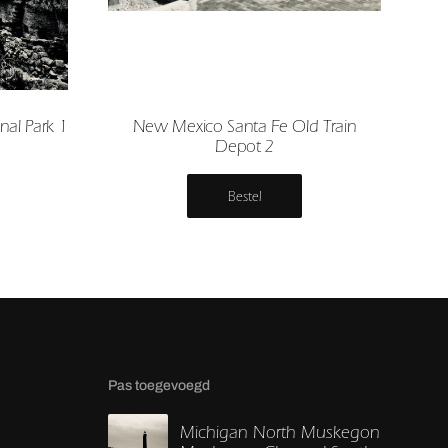
al Park 1
New Mexico Santa Fe Old Train
Depot 2
Bestel
Pas toegevoegd
Michigan North Muskegon