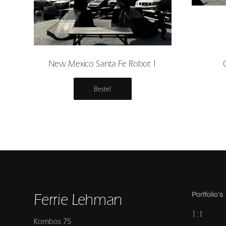
New Mexico Santa Fe Robot 1
Bestel
Ferrie Lehman
Portfolio’s
1:1
Kombos 75