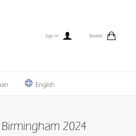
Sign in
Basket
man
English
 Birmingham 2024