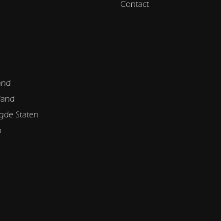
Contact
and
land
gde Staten
n