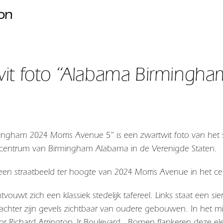
ion
it foto “Alabama Birmingha
ngham 2024 Morris Avenue 5” is een zwartwit foto van het s
 centrum van Birmingham Alabama in de Verenigde Staten.
een straatbeeld ter hoogte van 2024 Morris Avenue in het 
vouwt zich een klassiek stedelijk tafereel. Links staat een sierl
achter zijn gevels zichtbaar van oudere gebouwen. In het m
or Richard Arrington Jr Boulevard. Bomen flankeren deze e