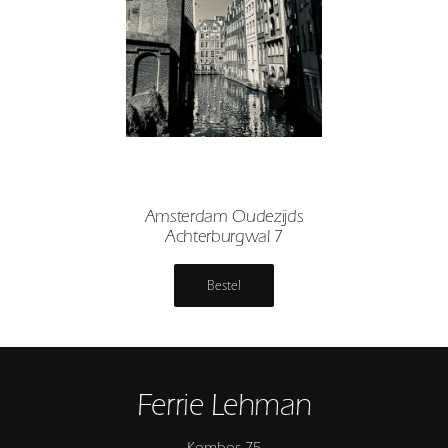
Amsterdam Oudezijds
Achterburgwal 7
Bestel
Ferrie Lehman
Kombos 75