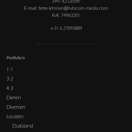
3941 KJ Doorn
E-mail: ferrie.lehman@rubicom-media.com
KvK: 74963201
+31 6 27093889
Portfolio’s
1:1
3:2
4:3
Dieren
Diversen
Locaties
Duitsland