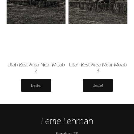
Utah Rest Area Near Moab
Utah Rest Area Near Moab
2
3
Bestel
Bestel
Ferrie Lehman
Kombos 75