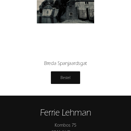
Breda Spanjaardsgat
Bestel
Ferrie Lehman
Kombos 75