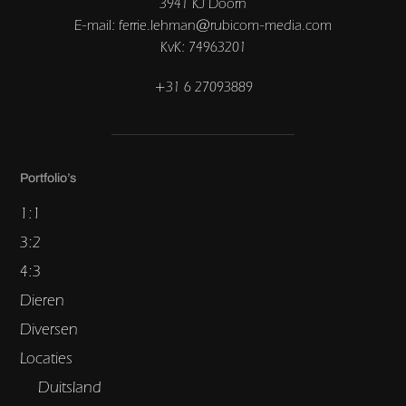
3941 KJ Doorn
E-mail: ferrie.lehman@rubicom-media.com
KvK: 74963201
+31 6 27093889
Portfolio’s
1:1
3:2
4:3
Dieren
Diversen
Locaties
Duitsland