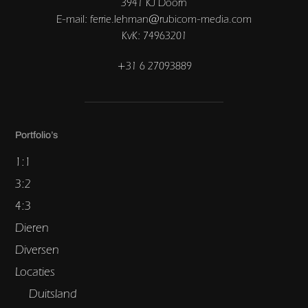
3941 KJ Doorn
E-mail: ferrie.lehman@rubicom-media.com
KvK: 74963201
+31 6 27093889
Portfolio’s
1:1
3:2
4:3
Dieren
Diversen
Locaties
Duitsland