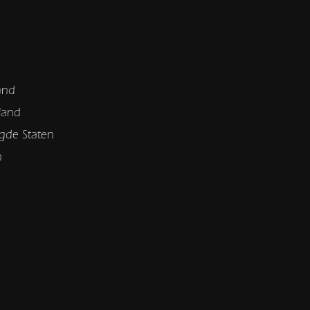
and
land
gde Staten
n