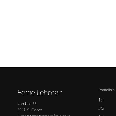
Ferrie Lehman
Portfolio’s
1:1
Kombos 75
3:2
3941 KJ Doorn