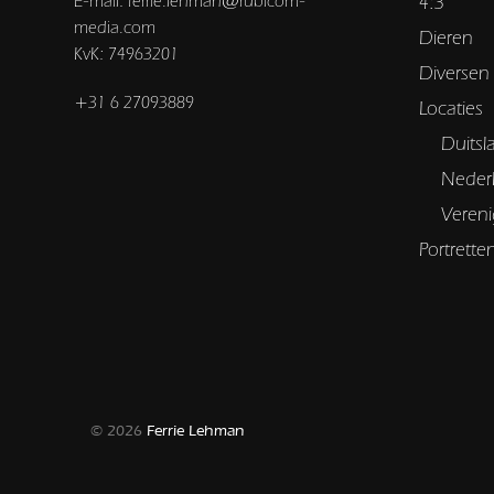
E-mail: ferrie.lehman@rubicom-
4:3
media.com
Dieren
KvK: 74963201
Diversen
+31 6 27093889
Locaties
Duitsl
Neder
Vereni
Portrette
© 2026
Ferrie Lehman