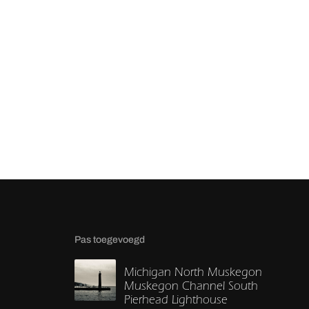
Pas toegevoegd
Michigan North Muskegon
Muskegon Channel South
Pierhead Lighthouse