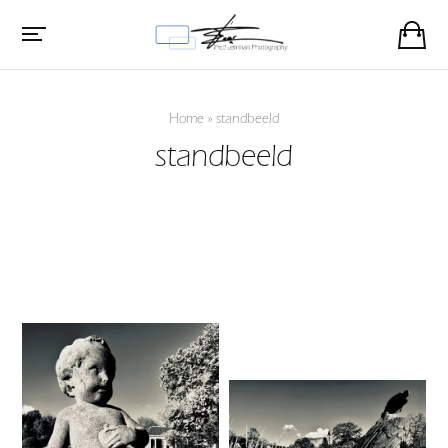
Home
»
standbeeld
standbeeld