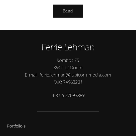
Bestel
Ferrie Lehman
Kombos 75
3941 KJ Doorn
E-mail: ferrie.lehman@rubicom-media.com
KvK: 74963201
+31 6 27093889
Portfolio’s