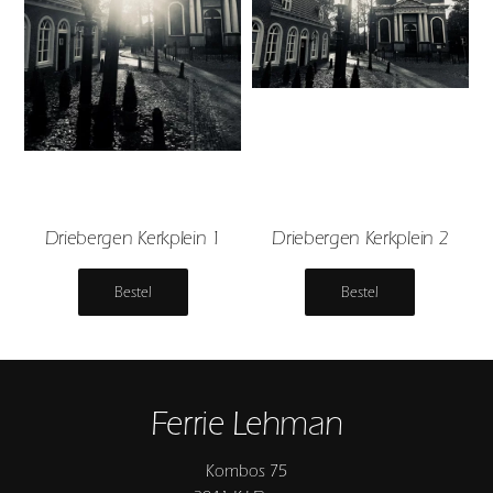
Driebergen Kerkplein 1
Driebergen Kerkplein 2
Bestel
Bestel
Ferrie Lehman
Kombos 75