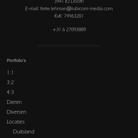
3941 KJ Doorn
E-mail: ferrie.lehman@rubicom-media.com
KvK: 74963201
+31 6 27093889
Portfolio’s
1:1
3:2
4:3
Dieren
Diversen
Locaties
Duitsland