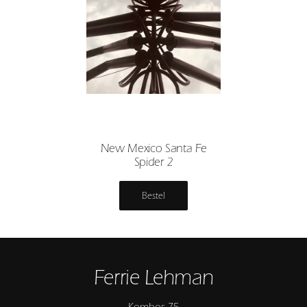
New Mexico Santa Fe
Spider 2
Bestel
Ferrie Lehman
Kombos 75