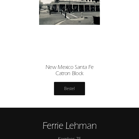
New Mexico Santa Fe
Catron Block
Bestel
Ferrie Lehman
Kombos 75