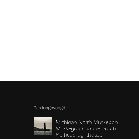
Pas toegevoegd
Michigan North Muskegon
Muskegon Channel South
Pierhead Lighthouse