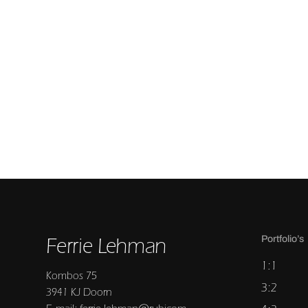
Ferrie Lehman
Portfolio’s
1:1
Kombos 75
3:2
3941 KJ Doorn