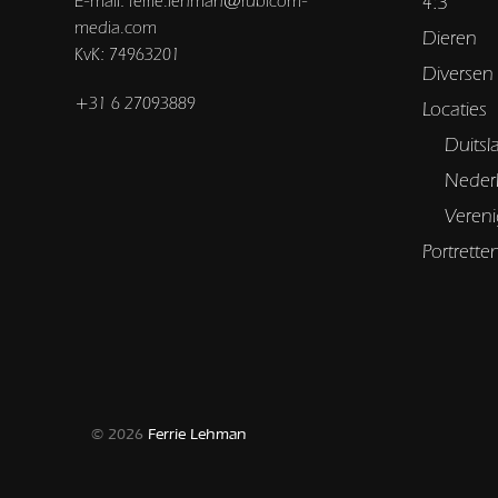
E-mail: ferrie.lehman@rubicom-
4:3
media.com
Dieren
KvK: 74963201
Diversen
+31 6 27093889
Locaties
Duitsl
Neder
Vereni
Portrette
© 2026
Ferrie Lehman