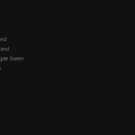
and
land
gde Staten
n