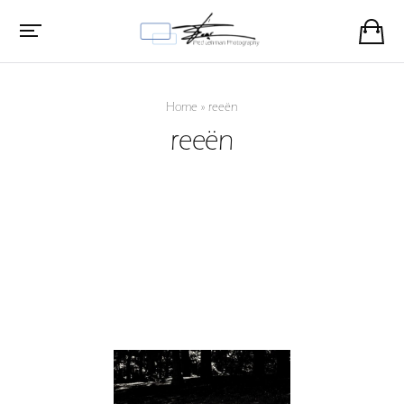
Home
»
reeën
reeën