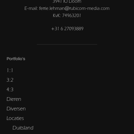
3941 KJ Doorn
E-mail: ferrie.lehman@rubicom-media.com
KvK: 74963201
+31 6 27093889
Portfolio’s
1:1
3:2
4:3
Dieren
Diversen
Locaties
Duitsland