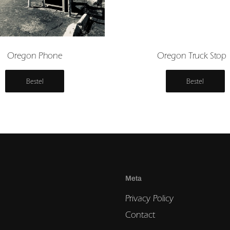
Oregon Phone
Oregon Truck Stop 
Bestel
Bestel
Meta
Privacy Policy
Contact