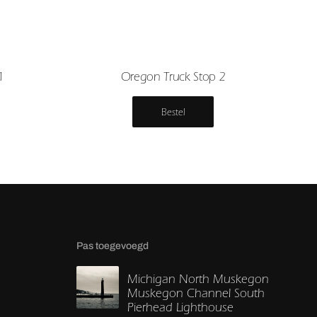
1
Oregon Truck Stop 2
Bestel
Pas toegevoegd
Michigan North Muskegon
Muskegon Channel South
Pierhead Lighthouse