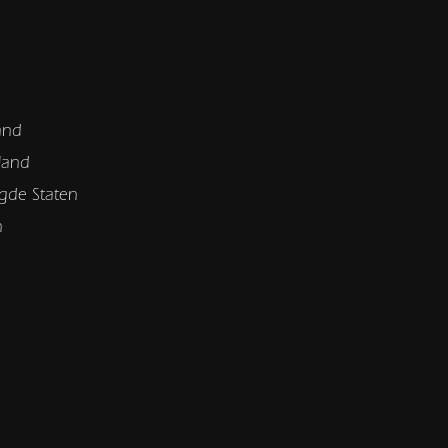
and
land
gde Staten
n