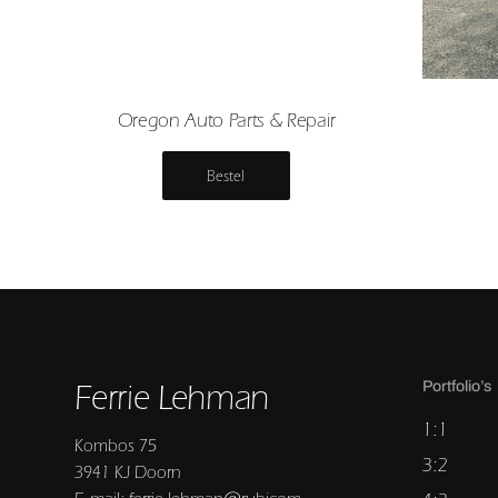
Oregon Auto Parts & Repair
Bestel
Ferrie Lehman
Portfolio’s
1:1
Kombos 75
3:2
3941 KJ Doorn