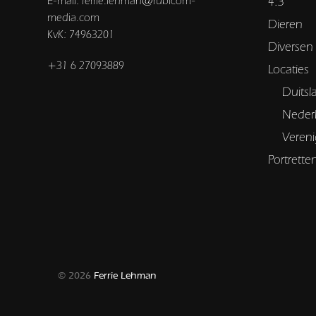
E-mail: ferrie.lehman@rubicom-
4:3
media.com
Dieren
KvK: 74963201
Diversen
+31 6 27093889
Locaties
Duitsl
Neder
Vereni
Portrette
© 2026
Ferrie Lehman