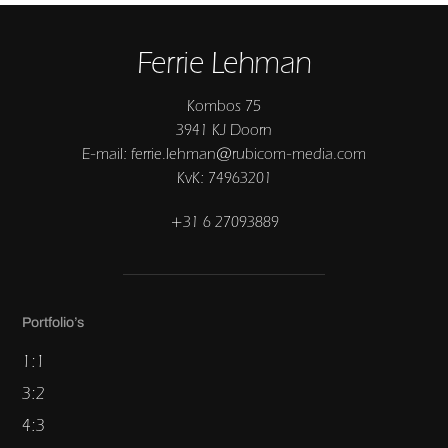
Ferrie Lehman
Kombos 75
3941 KJ Doorn
E-mail: ferrie.lehman@rubicom-media.com
KvK: 74963201
+31 6 27093889
Portfolio’s
1:1
3:2
4:3