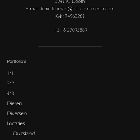
3941 KJ Doorn
E-mail: ferrie.lehman@rubicom-media.com
KvK: 74963201
+31 6 27093889
Portfolio’s
1:1
3:2
4:3
Dieren
Diversen
Locaties
Duitsland