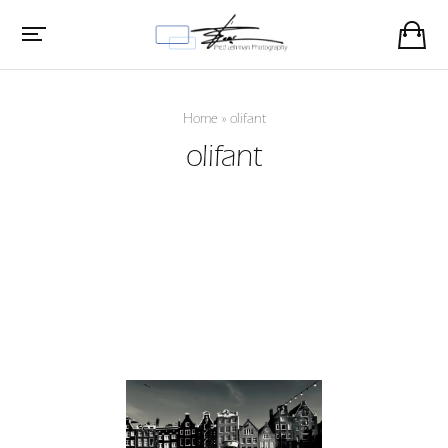
Home
»
olifant
olifant