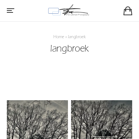
Home
»
langbroek
langbroek