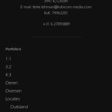
3941 KJ Doorn
E-mail: ferrie.lehman@rubicom-media.com
KvK: 74963201
+31 6 27093889
Portfolio’s
1:1
3:2
4:3
Dieren
Diversen
Locaties
Duitsland