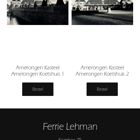
Amerongen Kasteel
Amerongen Kasteel
Amerongen Koetshuis 1
Amerongen Koetshuis 2
Bestel
Bestel
Ferrie Lehman
Kombos 75