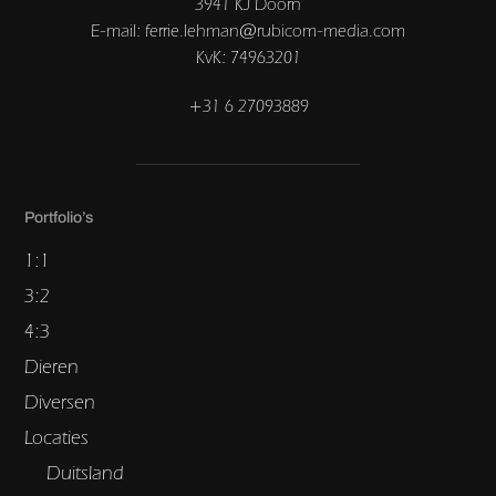
3941 KJ Doorn
E-mail: ferrie.lehman@rubicom-media.com
KvK: 74963201
+31 6 27093889
Portfolio’s
1:1
3:2
4:3
Dieren
Diversen
Locaties
Duitsland