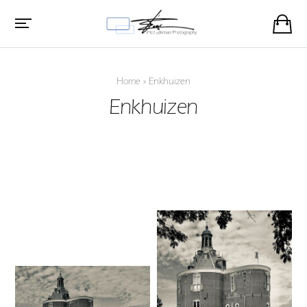
Home
»
Enkhuizen
Enkhuizen