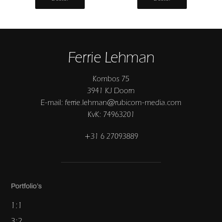
Ferrie Lehman
Kombos 75
3941 KJ Doorn
E-mail: ferrie.lehman@rubicom-media.com
KvK: 74963201
+31 6 27093889
Portfolio’s
1:1
3:2