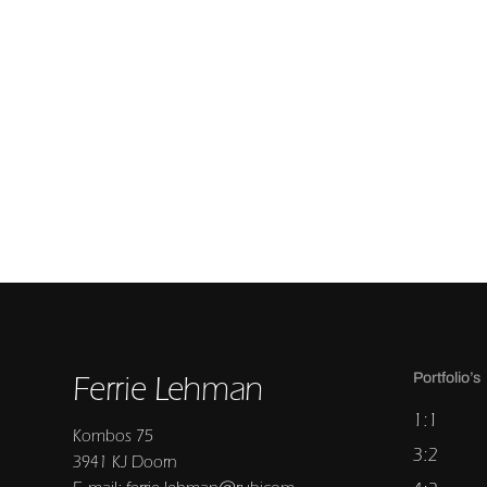
Ferrie Lehman
Portfolio’s
1:1
Kombos 75
3:2
3941 KJ Doorn