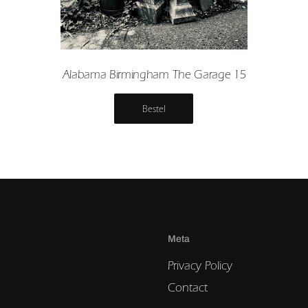
Alabama Birmingham The Garage 15
Bestel
Meta
Privacy Policy
Contact