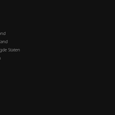
and
land
gde Staten
n