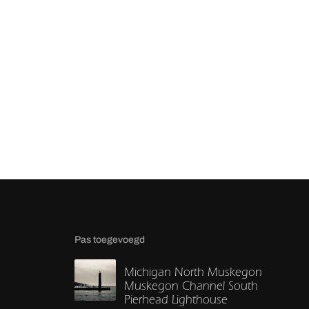
Pas toegevoegd
Michigan North Muskegon
Muskegon Channel South
Pierhead Lighthouse