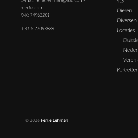
E-mail: ferrie.lehman@rubicom-
4:3
media.com
Dieren
KvK: 74963201
Diversen
+31 6 27093889
Locaties
Duitsl
Neder
Vereni
Portrette
© 2026
Ferrie Lehman