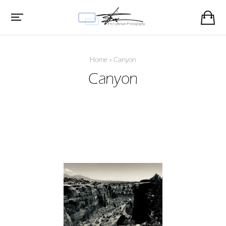
Home
»
Canyon
Canyon