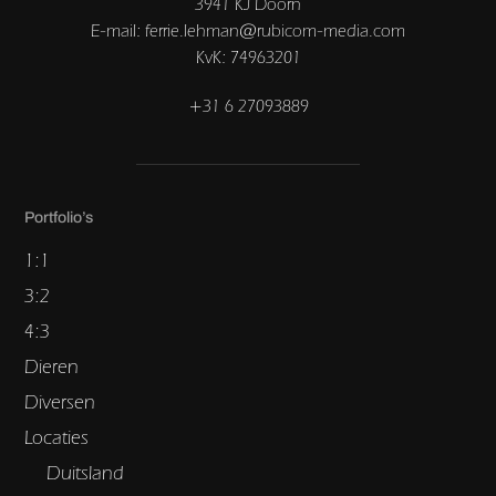
3941 KJ Doorn
E-mail: ferrie.lehman@rubicom-media.com
KvK: 74963201
+31 6 27093889
Portfolio’s
1:1
3:2
4:3
Dieren
Diversen
Locaties
Duitsland