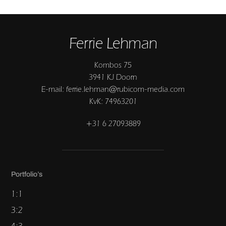
Ferrie Lehman
Kombos 75
3941 KJ Doorn
E-mail: ferrie.lehman@rubicom-media.com
KvK: 74963201
+31 6 27093889
Portfolio’s
1:1
3:2
4:3