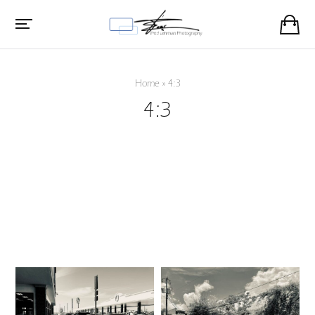
Home
»
4:3
4:3