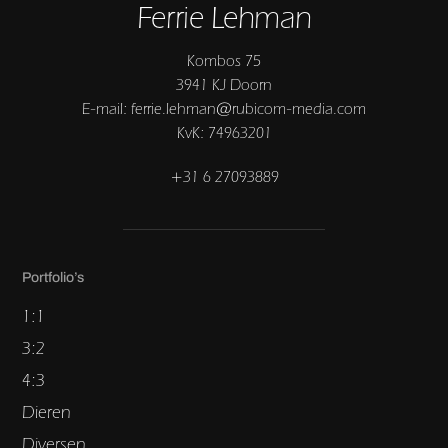
Ferrie Lehman
Kombos 75
3941 KJ Doorn
E-mail: ferrie.lehman@rubicom-media.com
KvK: 74963201
+31 6 27093889
Portfolio’s
1:1
3:2
4:3
Dieren
Diversen